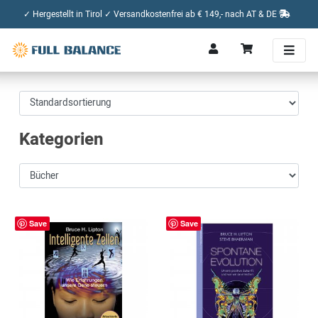
✓ Hergestellt in Tirol ✓ Versandkostenfrei ab € 149,- nach AT & DE
Kategorien
Save
Save