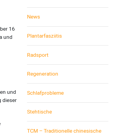
News
über 16
Plantarfasziitis
na und
Radsport
Regeneration
nen und
Schlafprobleme
 dieser
Stehtische
e
TCM – Traditionelle chinesische