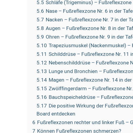
5.5
Schläfe (Trigeminus) – Fußreflexzone N
5.6
Nase – Fußreflexzone Nr. 6 in der Tafe
5.7
Nacken – Fußreflexzone Nr. 7 in der Ta
5.8
Augen – Fußreflexzone Nr. 8 in der Taf
5.9
Ohren – Fußreflexzone Nr. 9 in der Taf
5.10
Trapeziusmuskel (Nackenmuskel) – Fu
5.11
Schilddrüse – Fußreflexzone Nr. 11 in
5.12
Nebenschilddrüse – Fußreflexzone Nr.
5.13
Lunge und Bronchien – Fußreflexzone 
5.14
Magen – Fußreflexzone Nr. 14 in der 
5.15
Zwölffingerdarm – Fußreflexzone Nr. 
5.16
Bauchspeicheldrüse – Fußreflexzone N
5.17
Die positive Wirkung der Fußreflexzo
Board entdecken
6
Fußreflexzonen rechter und linker Fuß – 
7
Können Fußreflexzonen schmerzen?