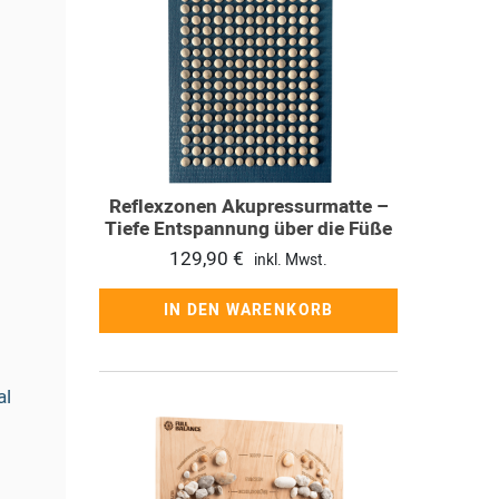
Reflexzonen Akupressurmatte –
Tiefe Entspannung über die Füße
129,90
€
inkl. Mwst.
IN DEN WARENKORB
al
Dieses
Produkt
weist