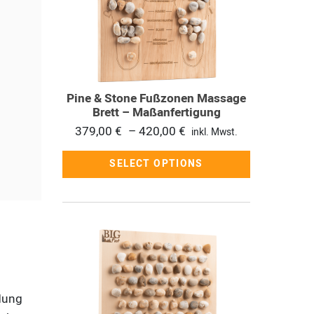
mehrere
Varianten
auf.
Die
Optionen
Pine & Stone Fußzonen Massage
können
Brett – Maßanfertigung
auf
Preisspanne:
379,00
€
–
420,00
€
inkl. Mwst.
der
379,00 €
Produktseite
SELECT OPTIONS
bis
gewählt
420,00 €
werden
Dieses
Produkt
weist
mehrere
dung
Varianten