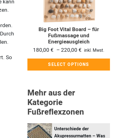
e kann
auf.
zen.
Die
Optionen
rden.
Big Foot Vital Board – für
können
 Durch
Fußmassage und
auf
Energieausgleich
len.
der
Preisspanne:
180,00
€
–
220,00
€
inkl. Mwst.
Produktseite
t. So
180,00 €
SELECT OPTIONS
gewählt
bis
werden
220,00 €
Mehr aus der
Kategorie
Fußreflexzonen
Unterschiede der
Akupressurmatten – Was