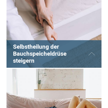
zu verbessern.
MEHR LESEN!
Selbstheilung der
Bauchspeicheldrüse
steigern
Probleme und Disbalance der
Bauchspeicheldrüse sind auf den
Fußreflexzonen spürbar. Tägliche Stimulation
dieser Zone kann die Durchblutung und
Funktion verbessern. Die Selbstheilung der
Bauchspeicheldrüse aktivieren.