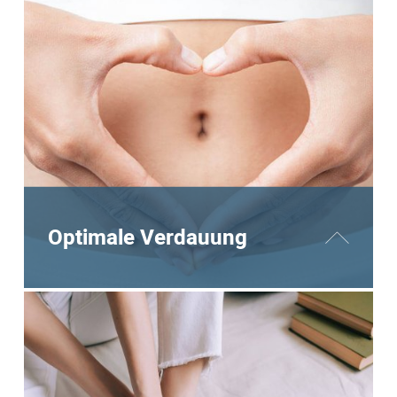
Stimulation der Reflexzonen kann den Körper
in einen tiefen Entspannungszustand
versetzen, der ideal für eine erholsame
Nachtruhe ist.
MEHR DAZU
Optimale Verdauung
Durch die gezielte Massage bestimmter
Reflexzonen auf den Füßen wird die
Verdauung angeregt. Dies kann helfen,
Magenbeschwerden zu lindern und das
allgemeine Wohlbefinden nach den Mahlzeiten