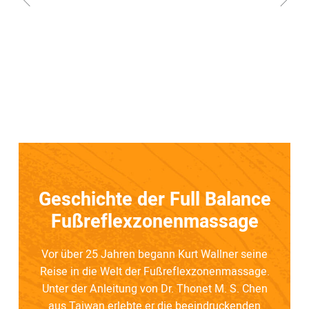
Geschichte der Full Balance
Fußreflexzonenmassage
Vor über 25 Jahren begann Kurt Wallner seine
Reise in die Welt der Fußreflexzonenmassage.
Unter der Anleitung von
Dr. Thonet M. S. Chen
aus Taiwan erlebte er die beeindruckenden