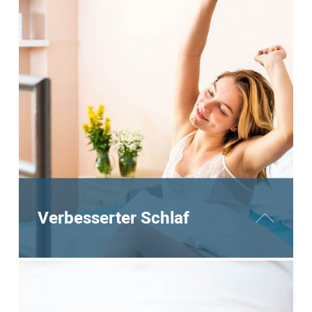
Muskelentspannung und lindert Schmerzen
nach dem Sport. Sie hilft, Verspannungen zu
lösen, die durch intensive Aktivitäten
entstehen, und beschleunigt die Regeneration,
damit du schneller wieder fit bist.
MEHR DAZU
Verbesserter Schlaf
Die entspannende Fußmassage fördert die
Durchblutung und hilft, Stress abzubauen, was
zu einem besseren Schlaf führt. Die