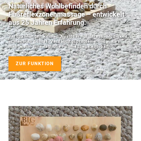
Natürliches Wohlbefinden durch
Fußreflexzonenmassage – entwickelt
aus 25 Jahren Erfahrung.
Verspannungen können Auslöser für Stress, Müdigkeit,
schlechten Schlaf, Verdauungsprobleme und vieles
mehr sein. Eine tägliche Fußmassage entspannt.
ZUR FUNKTION