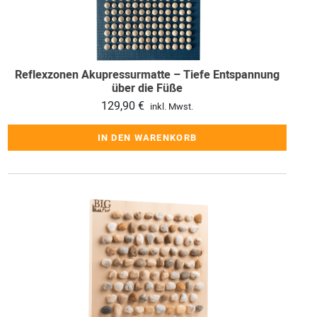
Reflexzonen Akupressurmatte – Tiefe Entspannung
über die Füße
129,90
€
inkl. Mwst.
IN DEN WARENKORB
Dieses
Produkt
weist
mehrere
Varianten
auf.
Die