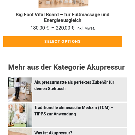
Optionen
können
Big Foot Vital Board – für Fußmassage und
auf
Energieausgleich
der
Preisspanne:
180,00
€
–
220,00
€
inkl. Mwst.
Produktseite
180,00 €
SELECT OPTIONS
gewählt
bis
werden
220,00 €
Mehr aus der Kategorie Akupressur
Akupressurmatte als perfektes Zubehör für
deinen Stehtisch
Traditionelle chinesische Medizin (TCM) –
TIPPS zur Anwendung
Was ist Akupressur?