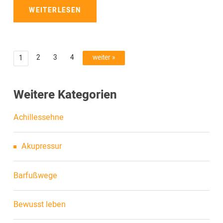
WEITERLESEN
2
3
4
weiter »
1
Weitere Kategorien
Achillessehne
Akupressur
Barfußwege
Bewusst leben