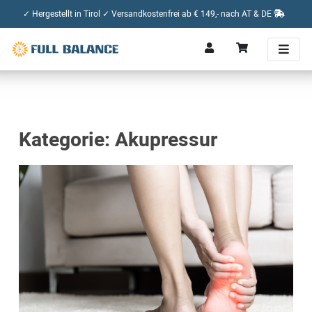
✓ Hergestellt in Tirol ✓ Versandkostenfrei ab € 149,- nach AT & DE
Kategorie: Akupressur