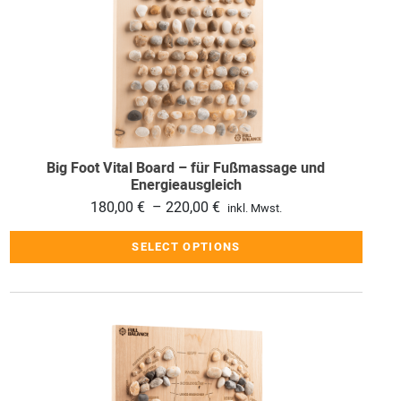
Produkt
weist
mehrere
Varianten
auf.
Die
Optionen
können
Big Foot Vital Board – für Fußmassage und
auf
Energieausgleich
der
Preisspanne:
180,00
€
–
220,00
€
inkl. Mwst.
Produktseite
180,00 €
SELECT OPTIONS
gewählt
bis
werden
220,00 €
Dieses
Produkt
weist
mehrere