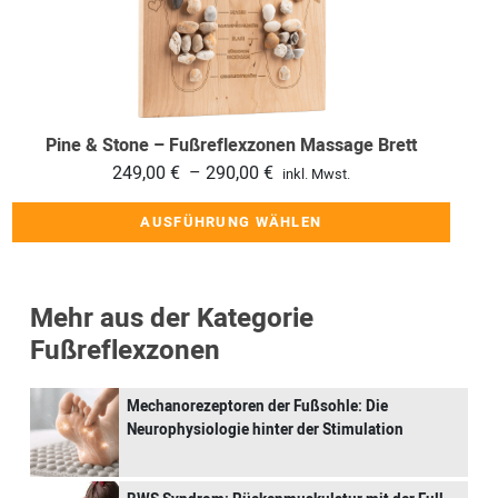
Varianten
auf.
Die
Optionen
können
Pine & Stone – Fußreflexzonen Massage Brett
auf
Preisspanne:
249,00
€
–
290,00
€
inkl. Mwst.
der
249,00 €
Produktseite
AUSFÜHRUNG WÄHLEN
bis
gewählt
290,00 €
werden
Mehr aus der Kategorie
Fußreflexzonen
Mechanorezeptoren der Fußsohle: Die
Neurophysiologie hinter der Stimulation