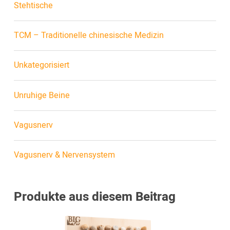
Stehtische
TCM – Traditionelle chinesische Medizin
Unkategorisiert
Unruhige Beine
Vagusnerv
Vagusnerv & Nervensystem
Produkte aus diesem Beitrag
Dieses