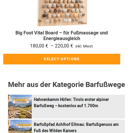
Varianten
auf.
Die
Optionen
können
Big Foot Vital Board – für Fußmassage und
auf
Energieausgleich
der
Preisspanne:
180,00
€
–
220,00
€
inkl. Mwst.
Produktseite
180,00 €
SELECT OPTIONS
gewählt
bis
werden
220,00 €
Mehr aus der Kategorie Barfußwege
Hahnenkamm Höfen: Tirols erster alpiner
Barfußweg – kostenlos auf 1.700m
Barfußpfad Achlhof Ellmau: Barfußgenuss am
Fuß des Wilden Kaisers