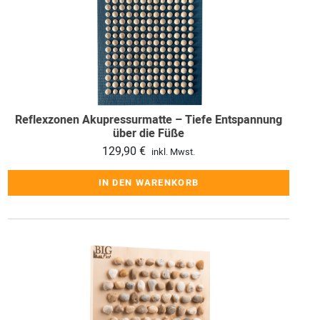
Reflexzonen Akupressurmatte – Tiefe Entspannung
über die Füße
129,90
€
inkl. Mwst.
IN DEN WARENKORB
Dieses
Produkt
weist
mehrere