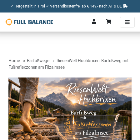
✓ Hergestellt in Tirol ✓ Versandkostenfrei ab € 149,- nach AT & DE
Home
Barfußwege
RiesenWelt Hochbrixen: Barfußweg mit
Fußreflexzonen am Filzalmsee