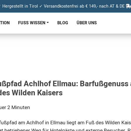
 Hergestellt in Tirol ✓ Versandkostenfrei ab € 149,- nach AT & DE
KTION
FUSS WISSEN
BLOG
ÜBER UNS
ußpfad Achlhof Ellmau: Barfußgenuss
des Wilden Kaisers
uer
2
Minuten
fußpfad am Achlhof in Ellmau liegt am Fuß des Wilden Kais
vat betriebener Weg für Hotelgäste und externe Besucher. R