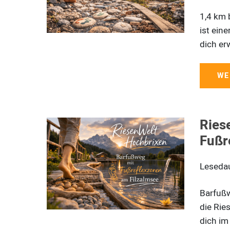
1,4 km 
ist ein
dich er
WE
Ries
Fußr
Leseda
Barfuß
die Rie
dich im