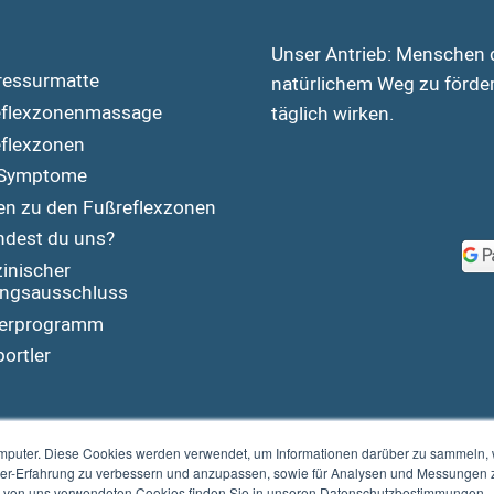
Unser Antrieb: Menschen d
ressurmatte
natürlichem Weg zu förder
flexzonen­massage
täglich wirken.
flexzonen
Symptome
en zu den Fußreflexzonen
ndest du uns?
inischer
ungsausschluss
nerprogramm
ortler
mputer. Diese Cookies werden verwendet, um Informationen darüber zu sammeln, wi
ser-Erfahrung zu verbessern und anzupassen, sowie für Analysen und Messungen 
n von uns verwendeten Cookies finden Sie in unseren Datenschutzbestimmungen.