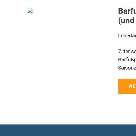
Barf
(und
Leseda
7 der s
Barfußpf
Saisonz
WE