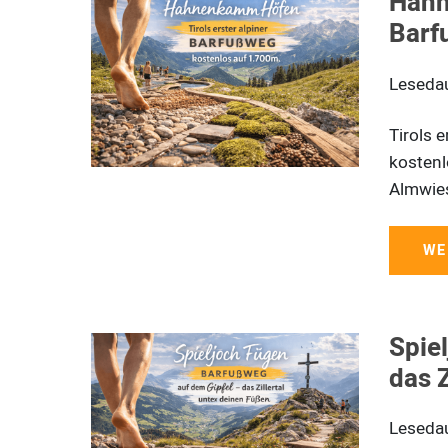
Hahn
Barf
Leseda
Tirols 
kostenl
Almwies
WE
Spie
das Z
Leseda