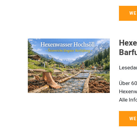
WE
Hexe
Barf
Leseda
Über 60
Hexenwa
Alle In
WE