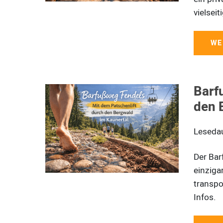
vielsei
WE
Barf
den 
Leseda
Der Bar
einziga
transpo
Infos.