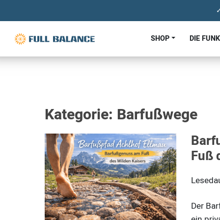
✓
SHOP
DIE FUN
Kategorie: Barfußwege
Barf
Fuß 
Leseda
Der Bar
ein pri