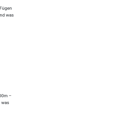
 Fügen
 und was
300m –
d was