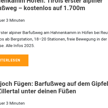
enkamm Höfen: Tirols erster alpiner
ußweg – kostenlos auf 1.700m
uer
3
Minuten
erster alpiner Barfußweg am Hahnenkamm in Höfen bei Reu
os ab Bergstation, 18–20 Stationen, freie Bewegung in der
e. Alle Infos 2025.
ITERLESEN
ljoch Fügen: Barfußweg auf dem Gipfel
illertal unter deinen Füßen
uer
3
Minuten