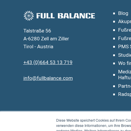
Blog
Akup
Fußre
Talstraße 56
Fußre
A-6280 Zell am Ziller
Tirol - Austria
PMS 
Studi
+43 (0)664 53 13 719
Wo fi
Mediz
Haft
info@fullbalance.com
Part
Radsp
Diese Website speichert Cookies auf Ihrem Co
verwenden diese Informationen, um Ihre Brow
anderen Medien. Weitere Informationen zu de