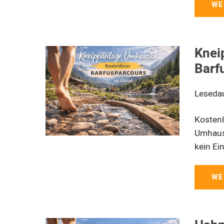
WE
Knei
Barf
Leseda
Kostenl
Umhause
kein Ein
WE