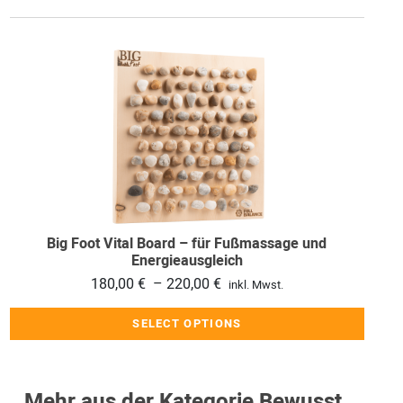
Dieses
Produkt
weist
mehrere
Varianten
auf.
Die
Optionen
können
Big Foot Vital Board – für Fußmassage und
auf
Energieausgleich
der
Preisspanne:
180,00
€
–
220,00
€
inkl. Mwst.
Produktseite
180,00 €
SELECT OPTIONS
gewählt
bis
werden
220,00 €
Mehr aus der Kategorie Bewusst