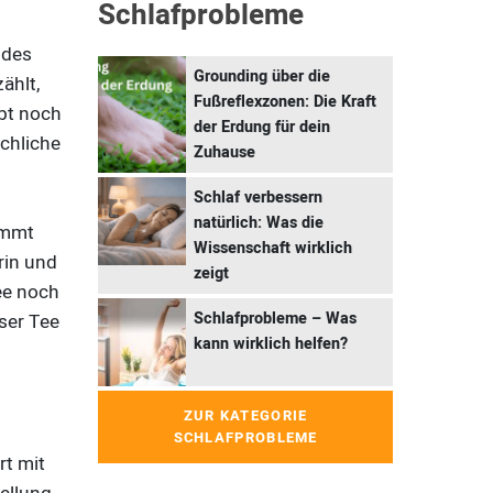
Schlafprobleme
 des
Grounding über die
ählt,
Fußreflexzonen: Die Kraft
ibt noch
der Erdung für dein
schliche
Zuhause
Schlaf verbessern
natürlich: Was die
ammt
Wissenschaft wirklich
rin und
zeigt
ee noch
Schlafprobleme – Was
ser Tee
kann wirklich helfen?
ZUR KATEGORIE
SCHLAFPROBLEME
rt mit