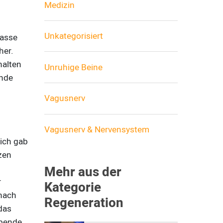
Medizin
Unkategorisiert
Tasse
her.
halten
Unruhige Beine
ende
Vagusnerv
Vagusnerv & Nervensystem
lich gab
zen
Mehr aus der
r
Kategorie
 nach
Regeneration
das
ibende