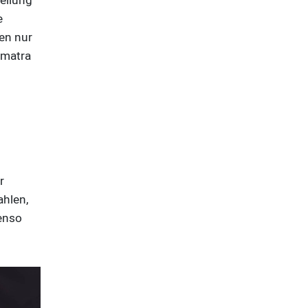
tellung
e
en nur
umatra
r
hlen,
benso