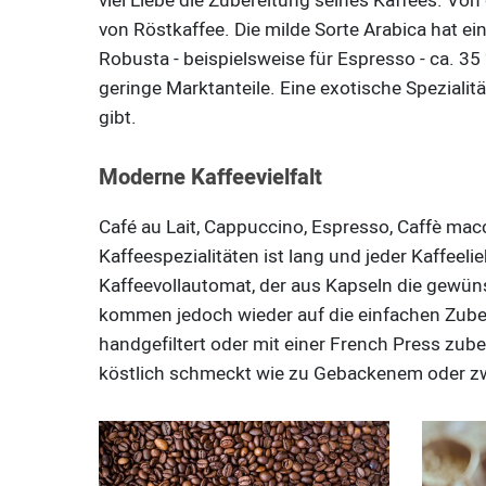
viel Liebe die Zubereitung seines Kaffees. Von
von Röstkaffee. Die milde Sorte Arabica hat ei
Robusta - beispielsweise für Espresso - ca. 3
geringe Marktanteile. Eine exotische Spezialit
gibt.
Moderne Kaffeevielfalt
Café au Lait, Cappuccino, Espresso, Caffè macch
Kaffeespezialitäten ist lang und jeder Kaffeeli
Kaffeevollautomat, der aus Kapseln die gewüns
kommen jedoch wieder auf die einfachen Zube
handgefiltert oder mit einer French Press zube
köstlich schmeckt wie zu Gebackenem oder z