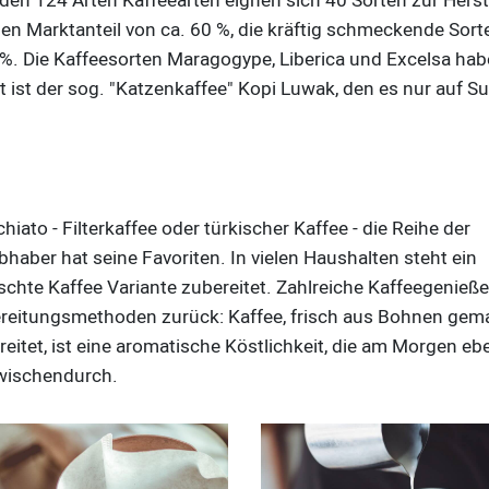
 den 124 Arten Kaffeearten eignen sich 40 Sorten zur Hers
nen Marktanteil von ca. 60 %, die kräftig schmeckende Sort
5 %. Die Kaffeesorten Maragogype, Liberica und Excelsa hab
ät ist der sog. "Katzenkaffee" Kopi Luwak, den es nur auf S
iato - Filterkaffee oder türkischer Kaffee - die Reihe der
ebhaber hat seine Favoriten. In vielen Haushalten steht ein
chte Kaffee Variante zubereitet. Zahlreiche Kaffeegenieße
reitungsmethoden zurück: Kaffee, frisch aus Bohnen gema
reitet, ist eine aromatische Köstlichkeit, die am Morgen e
wischendurch.