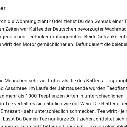
er
rch die Wohnung zieht? Oder ziehst Du den Genuss einer 
ren Zeiten war Kaffee der Deutschen bevorzugter Wachmac
rgendlichen Teetrinker umfangreicher. Beide Getränke ent
ee wirft den Motor gemächlicher an. Dafür dauert die beleb
 Menschen sehr viel früher als die des Kaffees. Ursprüng
und Assamtee. Im Laufe der Jahrtausende wurden Teepflan
en mehr als 1000 Teepflanzen-Arten in unterschiedlichen
ee verhält es sich ähnlich wie mit Wein: Die Blätter eine
rntezeit - sehr unterschiedlich schmecken. Tee wirkt - je
 Lässt Du Deinen Tee nur kurze Zeit ziehen, entfaltet sich 
 Tannin, er schmeckt bitter und beruhigt. Um eine gleichble