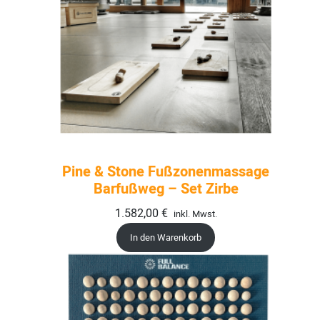
Pine & Stone Fußzonenmassage
Barfußweg – Set Zirbe
1.582,00
€
inkl. Mwst.
In den Warenkorb